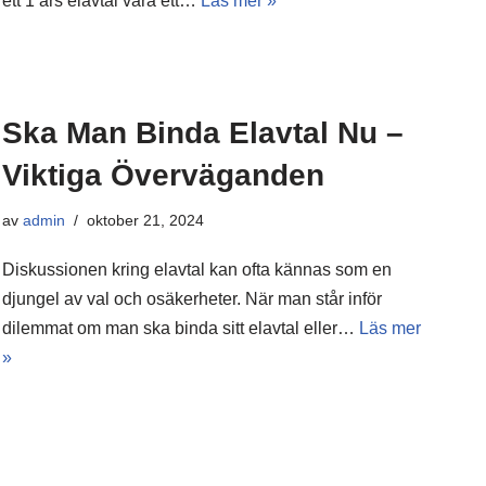
ett 1 års elavtal vara ett…
Läs mer »
Ska Man Binda Elavtal Nu –
Viktiga Överväganden
av
admin
oktober 21, 2024
Diskussionen kring elavtal kan ofta kännas som en
djungel av val och osäkerheter. När man står inför
dilemmat om man ska binda sitt elavtal eller…
Läs mer
»