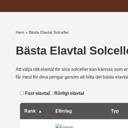
Hoppa
till
innehåll
Hem
»
Bästa Elavtal Solceller
Bästa Elavtal Solcell
Att välja rätt elavtal för sina solceller kan kännas som en 
får mest för dina pengar genom att hitta det bästa elavt
Fast elavtal
Rörligt elavtal
Rank
Elbolag
Typ