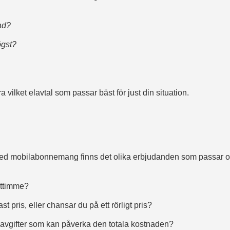
ad?
ögst?
vilket elavtal som passar bäst för just din situation.
om med mobilabonnemang finns det olika erbjudanden som passar ol
attimme?
st pris, eller chansar du på ett rörligt pris?
 avgifter som kan påverka den totala kostnaden?