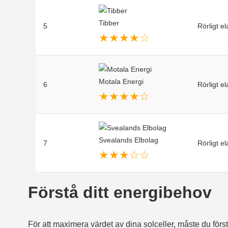
Tibber
5
Rörligt el
★
★
★
★
☆
Motala Energi
6
Rörligt el
★
★
★
★
☆
Svealands Elbolag
7
Rörligt el
★
★
★
☆
☆
Förstå ditt energibehov
För att maximera värdet av dina solceller, måste du först 