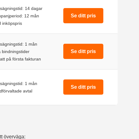
sägningstid: 14 dagar
Se ditt pris
panjperiod: 12 mån
ill inköpspris
sägningstid: 1 mån
Se ditt pris
 bindningstider
tt på första fakturan
sägningstid: 1 mån
Se ditt pris
förvaltade avtal
att överväga: