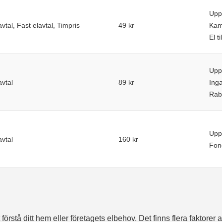
Upp
avtal, Fast elavtal, Timpris
49 kr
Kam
El t
Upp
avtal
89 kr
Inga
Raba
Upp
avtal
160 kr
Fond
förstå ditt hem eller företagets elbehov. Det finns flera faktorer 