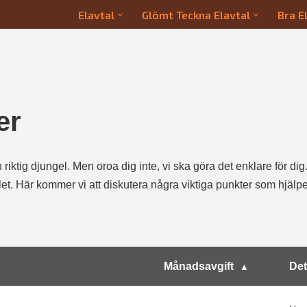
Elavtal
Glömt Teckna Elavtal
Bra E
er
riktig djungel. Men oroa dig inte, vi ska göra det enklare för dig. 
alet. Här kommer vi att diskutera några viktiga punkter som hjälp
Månadsavgift
Det