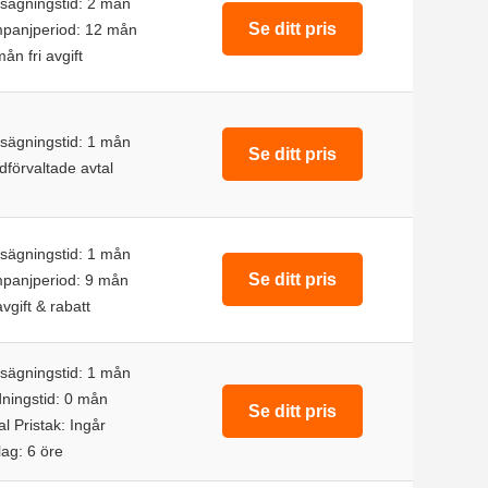
sägningstid: 2 mån
Se ditt pris
panjperiod: 12 mån
ån fri avgift
sägningstid: 1 mån
Se ditt pris
förvaltade avtal
sägningstid: 1 mån
Se ditt pris
panjperiod: 9 mån
avgift & rabatt
sägningstid: 1 mån
ningstid: 0 mån
Se ditt pris
val Pristak: Ingår
ag: 6 öre