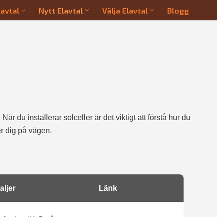
lavtal
Nytt Elavtal
Välja Elavtal
Blogg
När du installerar solceller är det viktigt att förstå hur du
er dig på vägen.
aljer
Länk