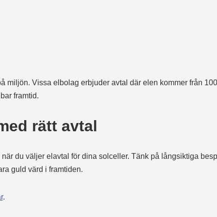
på miljön. Vissa elbolag erbjuder avtal där elen kommer från 100%
lbar framtid.
ed rätt avtal
r du väljer elavtal för dina solceller. Tänk på långsiktiga besp
ra guld värd i framtiden.
r
.