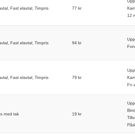
Upp
avtal, Fast elavtal, Timpris
77 kr
Kam
12 m
Upp
avtal, Fast elavtal, Timpris
94 kr
Fond
Upp
avtal, Fast elavtal, Timpris
79 kr
Kam
Fri 
Upp
Bind
ris med tak
19 kr
Till
Påsl