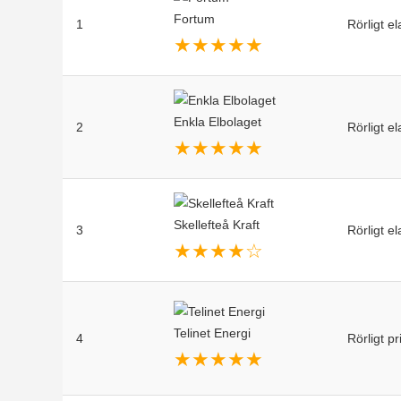
Fortum
1
Rörligt el
★
★
★
★
★
Enkla Elbolaget
2
Rörligt el
★
★
★
★
★
Skellefteå Kraft
3
Rörligt el
★
★
★
★
☆
Telinet Energi
4
Rörligt p
★
★
★
★
★