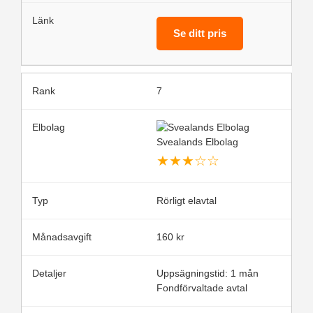
Se ditt pris
7
Svealands Elbolag
★
★
★
☆
☆
Rörligt elavtal
160 kr
Uppsägningstid: 1 mån
Fondförvaltade avtal