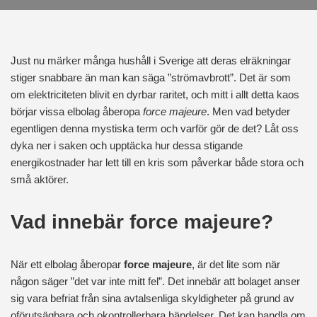
Just nu märker många hushåll i Sverige att deras elräkningar
stiger snabbare än man kan säga ”strömavbrott”. Det är som
om elektriciteten blivit en dyrbar raritet, och mitt i allt detta kaos
börjar vissa elbolag åberopa
force majeure
. Men vad betyder
egentligen denna mystiska term och varför gör de det? Låt oss
dyka ner i saken och upptäcka hur dessa stigande
energikostnader har lett till en kris som påverkar både stora och
små aktörer.
Vad innebär force majeure?
När ett elbolag åberopar
force majeure
, är det lite som när
någon säger ”det var inte mitt fel”. Det innebär att bolaget anser
sig vara befriat från sina avtalsenliga skyldigheter på grund av
oförutsägbara och okontrollerbara händelser. Det kan handla om