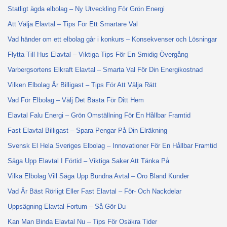
Statligt ägda elbolag – Ny Utveckling För Grön Energi
Att Välja Elavtal – Tips För Ett Smartare Val
Vad händer om ett elbolag går i konkurs – Konsekvenser och Lösningar
Flytta Till Hus Elavtal – Viktiga Tips För En Smidig Övergång
Varbergsortens Elkraft Elavtal – Smarta Val För Din Energikostnad
Vilken Elbolag Är Billigast – Tips För Att Välja Rätt
Vad För Elbolag – Välj Det Bästa För Ditt Hem
Elavtal Falu Energi – Grön Omställning För En Hållbar Framtid
Fast Elavtal Billigast – Spara Pengar På Din Elräkning
Svensk El Hela Sveriges Elbolag – Innovationer För En Hållbar Framtid
Säga Upp Elavtal I Förtid – Viktiga Saker Att Tänka På
Vilka Elbolag Vill Säga Upp Bundna Avtal – Oro Bland Kunder
Vad Är Bäst Rörligt Eller Fast Elavtal – För- Och Nackdelar
Uppsägning Elavtal Fortum – Så Gör Du
Kan Man Binda Elavtal Nu – Tips För Osäkra Tider