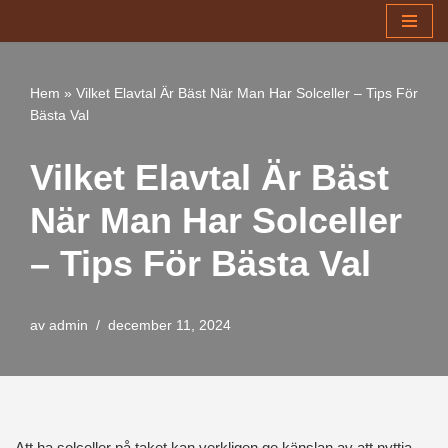
Hoppa
till
Hem
»
Vilket Elavtal Är Bäst När Man Har Solceller – Tips För
innehåll
Bästa Val
Vilket Elavtal Är Bäst
När Man Har Solceller
– Tips För Bästa Val
av
admin
december 11, 2024
Att ha solceller på taket kan verkligen ge känslan av att nyttja