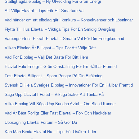
Statligt ägda elbolag – Ny Utveckling För Grön Energi
Att Välja Elavtal – Tips För Ett Smartare Val
Vad händer om ett elbolag går i konkurs – Konsekvenser och Lösningar
Flytta Till Hus Elavtal – Viktiga Tips För En Smidig Övergång
Varbergsortens Elkraft Elavtal – Smarta Val För Din Energikostnad
Vilken Elbolag Är Billigast – Tips För Att Välja Rätt
Vad För Elbolag – Välj Det Bästa För Ditt Hem
Elavtal Falu Energi – Grön Omställning För En Hållbar Framtid
Fast Elavtal Billigast – Spara Pengar På Din Elräkning
Svensk El Hela Sveriges Elbolag – Innovationer För En Hållbar Framtid
Säga Upp Elavtal I Förtid – Viktiga Saker Att Tänka På
Vilka Elbolag Vill Säga Upp Bundna Avtal – Oro Bland Kunder
Vad Är Bäst Rörligt Eller Fast Elavtal – För- Och Nackdelar
Uppsägning Elavtal Fortum – Så Gör Du
Kan Man Binda Elavtal Nu – Tips För Osäkra Tider