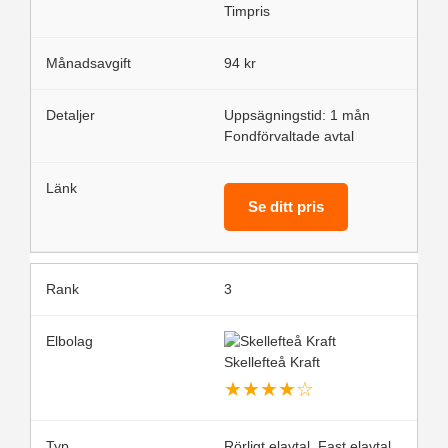
Timpris
94 kr
Uppsägningstid: 1 mån
Fondförvaltade avtal
Se ditt pris
3
Skellefteå Kraft
★
★
★
★
☆
Rörligt elavtal, Fast elavtal,