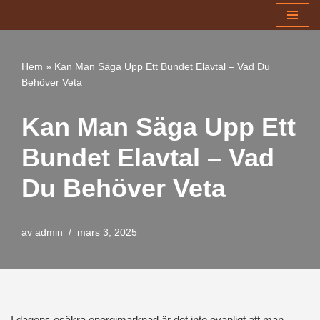
Hoppa
till
Hem
»
Kan Man Säga Upp Ett Bundet Elavtal – Vad Du
innehåll
Behöver Veta
Kan Man Säga Upp Ett
Bundet Elavtal – Vad
Du Behöver Veta
av
admin
mars 3, 2025
I dagens osäkra energimarknad är det inte ovanligt att man