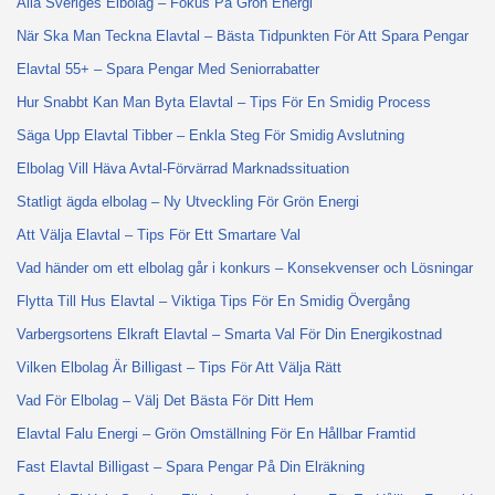
Alla Sveriges Elbolag – Fokus På Grön Energi
När Ska Man Teckna Elavtal – Bästa Tidpunkten För Att Spara Pengar
Elavtal 55+ – Spara Pengar Med Seniorrabatter
Hur Snabbt Kan Man Byta Elavtal – Tips För En Smidig Process
Säga Upp Elavtal Tibber – Enkla Steg För Smidig Avslutning
Elbolag Vill Häva Avtal-Förvärrad Marknadssituation
Statligt ägda elbolag – Ny Utveckling För Grön Energi
Att Välja Elavtal – Tips För Ett Smartare Val
Vad händer om ett elbolag går i konkurs – Konsekvenser och Lösningar
Flytta Till Hus Elavtal – Viktiga Tips För En Smidig Övergång
Varbergsortens Elkraft Elavtal – Smarta Val För Din Energikostnad
Vilken Elbolag Är Billigast – Tips För Att Välja Rätt
Vad För Elbolag – Välj Det Bästa För Ditt Hem
Elavtal Falu Energi – Grön Omställning För En Hållbar Framtid
Fast Elavtal Billigast – Spara Pengar På Din Elräkning