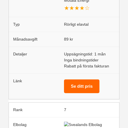
Motala Energi
★
★
★
★
☆
Rörligt elavtal
89 kr
Uppsägningstid: 1 mån
Inga bindningstider
Rabatt på första fakturan
Se ditt pris
7