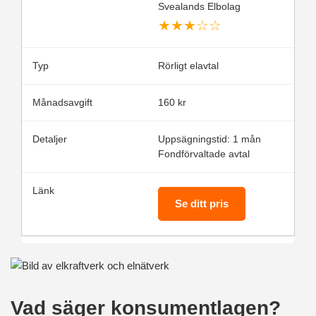
Svealands Elbolag
★
★
★
☆
☆
Rörligt elavtal
160 kr
Uppsägningstid: 1 mån
Fondförvaltade avtal
Se ditt pris
Vad säger konsumentlagen?