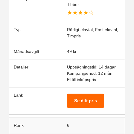
Tibber
★
★
★
★
☆
Rörligt elavtal, Fast elavtal,
Timpris
49 kr
Uppsägningstid: 14 dagar
Kampanjperiod: 12 mån
El till inköpspris
Se ditt pris
6