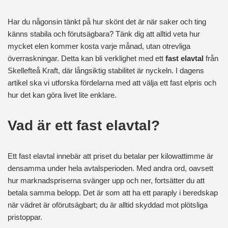
Har du någonsin tänkt på hur skönt det är när saker och ting
känns stabila och förutsägbara? Tänk dig att alltid veta hur
mycket elen kommer kosta varje månad, utan otrevliga
överraskningar. Detta kan bli verklighet med ett
fast elavtal
från
Skellefteå Kraft, där långsiktig stabilitet är nyckeln. I dagens
artikel ska vi utforska fördelarna med att välja ett fast elpris och
hur det kan göra livet lite enklare.
Vad är ett fast elavtal?
Ett fast elavtal innebär att priset du betalar per kilowattimme är
densamma under hela avtalsperioden. Med andra ord, oavsett
hur marknadspriserna svänger upp och ner, fortsätter du att
betala samma belopp. Det är som att ha ett paraply i beredskap
när vädret är oförutsägbart; du är alltid skyddad mot plötsliga
pristoppar.