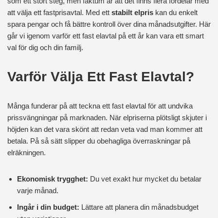
som ett stort steg, men faktum är att det finns flera fördelar med
att välja ett fastprisavtal. Med ett
stabilt elpris
kan du enkelt
spara pengar och få bättre kontroll över dina månadsutgifter. Här
går vi igenom varför ett fast elavtal på ett år kan vara ett smart
val för dig och din familj.
Varför Välja Ett Fast Elavtal?
Många funderar på att teckna ett fast elavtal för att undvika
prissvängningar på marknaden. När elpriserna plötsligt skjuter i
höjden kan det vara skönt att redan veta vad man kommer att
betala. På så sätt slipper du obehagliga överraskningar på
elräkningen.
Ekonomisk trygghet:
Du vet exakt hur mycket du betalar
varje månad.
Ingår i din budget:
Lättare att planera din månadsbudget