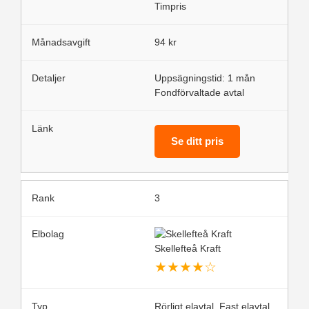
Timpris
94 kr
Uppsägningstid: 1 mån
Fondförvaltade avtal
Se ditt pris
3
Skellefteå Kraft
★
★
★
★
☆
Rörligt elavtal, Fast elavtal,