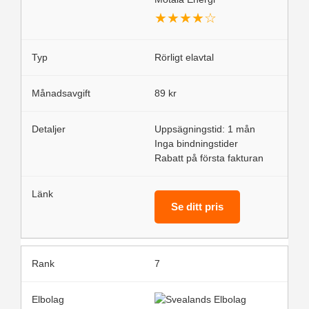
★
★
★
★
☆
Rörligt elavtal
89 kr
Uppsägningstid: 1 mån
Inga bindningstider
Rabatt på första fakturan
Se ditt pris
7